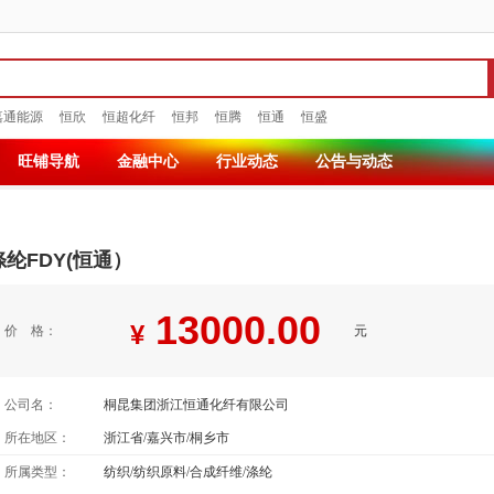
嘉通能源
恒欣
恒超化纤
恒邦
恒腾
恒通
恒盛
旺铺导航
金融中心
行业动态
公告与动态
涤纶FDY(恒通）
13000.00
¥
价 格：
元
公司名：
桐昆集团浙江恒通化纤有限公司
所在地区：
浙江省/嘉兴市/桐乡市
所属类型：
纺织/纺织原料/合成纤维/涤纶