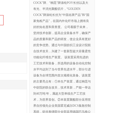
COCK”牌、“桐昆”牌涤纶POY长丝以及大
有光、半消光聚酯切片，“GOLDEN
COCK”牌涤纶长丝为“中国名牌产品”和“国
家免检产品”，在国内外化纤市场上拥有良
好的知名度和美誉度。 公司着眼于未来，
坚持技术创新，提高企业装备水平，确保产
品的质量和新产品的研发，使企业具有更好
的竞争优势。通过与中国纺织工业设计院联
合技术攻关，兴建了一套新型超大容量柔性
功能化纤维生产装置。 该装置采用先进的
工艺技术和装备，所选用的设备自动化控制
水平均达到了当今世界先进水平，部分引进
设备为全球范围内首次规模化装备。该装置
的主要亮点有：①本生产装置，通过桐昆与
中纺院的联合攻关，技术革新，产能一举达
到40万吨/年，属超大型单线生产工艺技
术，为世界首创。②本装置聚酯部分采用世
界自控领先企业美国霍尼威尔DCS集散控制
系统，纺丝卷绕部分全部采用德国巴马格公